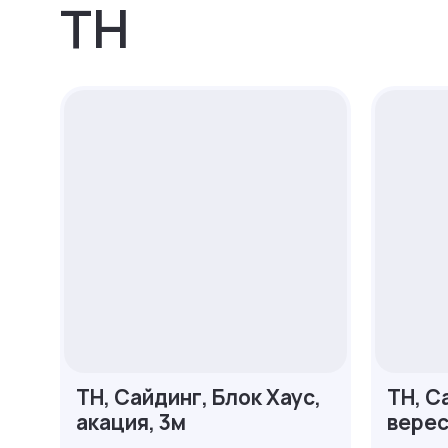
ТН
ТН, Сайдинг, Блок Хаус,
ТН, С
акация, 3м
верес