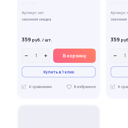
Артикул:
нет
Артикул:
сезонная скидка
сезонная
359
359
руб.
/
шт.
руб
В корзину
Купить в 1 клик
К сравнению
В избранное
К ср