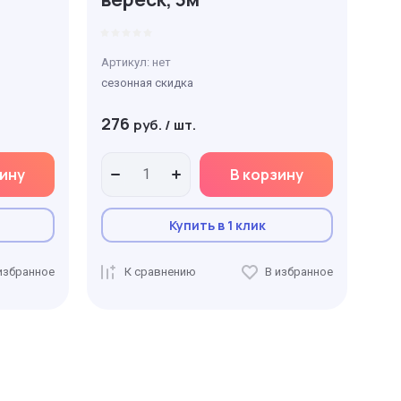
Артикул:
нет
сезонная скидка
276
руб.
/
шт.
зину
В корзину
Купить в 1 клик
избранное
К сравнению
В избранное