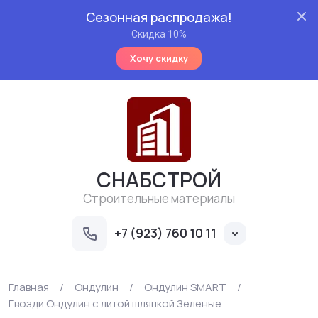
Сезонная распродажа!
Скидка 10%
Хочу скидку
СНАБСТРОЙ
Строительные материалы
+7 (923) 760 10 11
Главная
/
Ондулин
/
Ондулин SMART
/
Гвозди Ондулин с литой шляпкой Зеленые