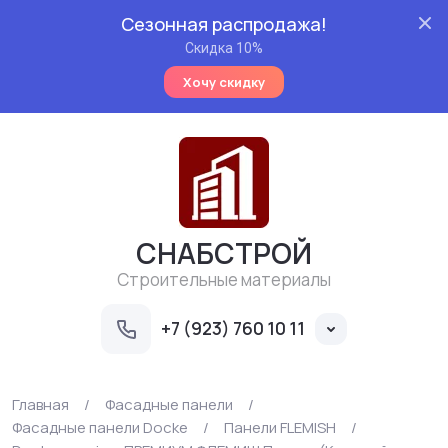
Сезонная распродажа!
Скидка 10%
Хочу скидку
СНАБСТРОЙ
Строительные материалы
+7 (923) 760 10 11
Главная
/
Фасадные панели
/
Фасадные панели Docke
/
Панели FLEMISH
/