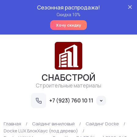
Сезонная распродажа!
Скидка 10%
Хочу скидку
СНАБСТРОЙ
Строительные материалы
+7 (923) 760 10 11
Главная
/
Сайдинг виниловый
/
Сайдинг Docke
/
Docke LUX БлокХаус (под дерево)
/