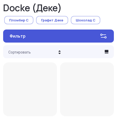
Docke (Деке)
Пломбир С
Графит Деке
Шоколад С
Фильтр
Сортировать
Цена - убывание
Цена - возрастание
Название - Я-А
Название - А-Я