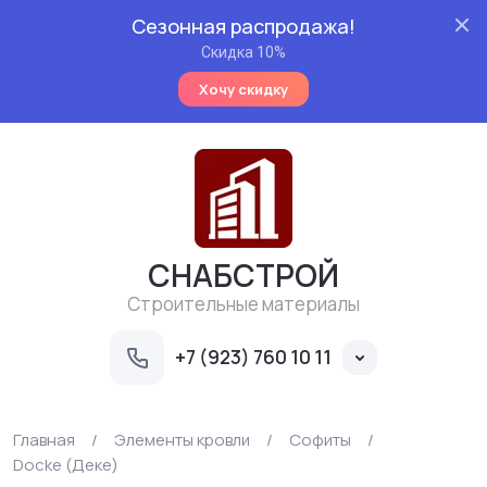
Сезонная распродажа!
Скидка 10%
Хочу скидку
СНАБСТРОЙ
Строительные материалы
+7 (923) 760 10 11
Главная
/
Элементы кровли
/
Софиты
/
Docke (Деке)